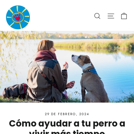
Ir
directamente
Ca
Buscar
Navega
al
contenido
29 DE FEBRERO, 2024
Cómo ayudar a tu perro a
vivir más tiempo